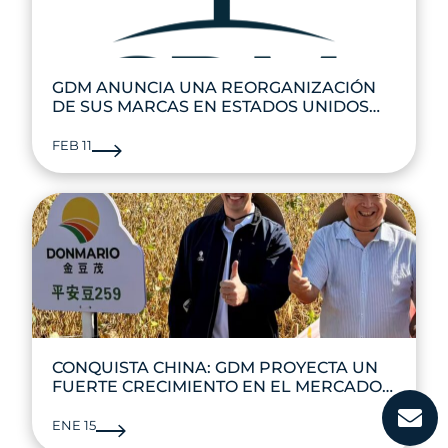
GDM ANUNCIA UNA REORGANIZACIÓN
DE SUS MARCAS EN ESTADOS UNIDOS
PARA PRESTAR UN MEJOR SERVICIO A
LOS AGRICULTORES
FEB 11
CONQUISTA CHINA: GDM PROYECTA UN
FUERTE CRECIMIENTO EN EL MERCADO
CHINO DE SEMILLAS DE SOJA
ENE 15